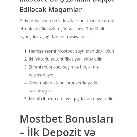
Ediləcək Məqamlar
Giriş prosesində bəzi detallar var ki, onlara əməl
etmək təhlükəsizlik üçün vacibdir. Təcrübəli
oyunçular aşağıdakıları tövsiyə edir:
Həmişə rəsmi Mostbet saytından daxil olun
İki faktorlu autentifikasiyanı aktiv edin
Şifrəni mürəkkəb seçin və heç kimlə
paylaşmayın
Giriş məlumatlarını brauzerdə yadda
saxlamayın
Mobil cihazda da eyni qaydalara riayət edin
Mostbet Bonusları
– İlk Depozit və