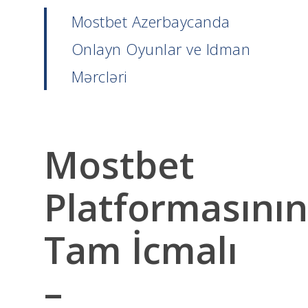
Mostbet Azerbaycanda
Onlayn Oyunlar ve Idman
Mərcləri
Mostbet
Platformasının
Tam İcmalı
–