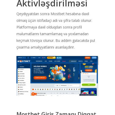
Aktivləşdirilməsi
Qeydiyyatdan sonra Mostbet hesabına daxil
olmaq üçün istifadəçi adı və şifrə tələb olunur.
Platformaya daxil olduqdan sonra profil
məlumatlarını tamamlamaq və yoxlamadan
keçmək tövsiyə olunur. Bu addım gələcəkdə pul
çıxarma əməliyyatlarını asanlaşdırır.
Mostbet Giriş Zamanı Diqqət