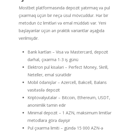
Mostbet platformasında depozit yatırmaq və pul
çıxarmaq üçün bir neçə üsul mövcuddur. Hər bir
metodun öz limitləri və emal müddəti var. Yeni
başlayanlar üçün ən praktik variantlar aşağıda
verilmişdir.
Bank kartları – Visa və Mastercard, depozit
dərhal, çıxarma 1-3 iş günü
Elektron pul kisələri – Perfect Money, Skrill,
Neteller, emal sürətlidir
Mobil ödənişlər – Azercell, Bakcell, Balans
vasitəsilə depozit
Kriptovalyutalar – Bitcoin, Ethereum, USDT,
anonimlik təmin edir
Minimal depozit – 1 AZN, maksimum limitlər
metodlara görə dəyişir
Pul çıxarma limiti – gündə 15 000 AZN-ə