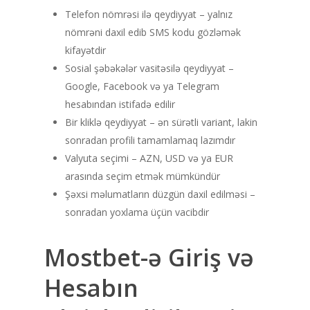
Telefon nömrəsi ilə qeydiyyat – yalnız
nömrəni daxil edib SMS kodu gözləmək
kifayətdir
Sosial şəbəkələr vasitəsilə qeydiyyat –
Google, Facebook və ya Telegram
hesabından istifadə edilir
Bir kliklə qeydiyyat – ən sürətli variant, lakin
sonradan profili tamamlamaq lazımdır
Valyuta seçimi – AZN, USD və ya EUR
arasında seçim etmək mümkündür
Şəxsi məlumatların düzgün daxil edilməsi –
sonradan yoxlama üçün vacibdir
Mostbet-ə Giriş və
Hesabın