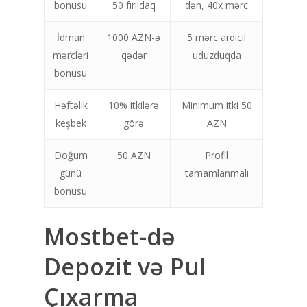
bonusu
50 fırıldaq
dən, 40x mərc
İdman
1000 AZN-ə
5 mərc ardıcıl
mərcləri
qədər
uduzduqda
bonusu
Həftəlik
10% itkilərə
Minimum itki 50
keşbek
görə
AZN
Doğum
50 AZN
Profil
günü
tamamlanmalı
bonusu
Mostbet-də
Depozit və Pul
Çıxarma