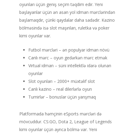
oyunları üçün geniş seçim təqdim edir. Yeni
başlayanlar üçün ən asan yol idman mərclərindən
başlamaqdır, çünki qaydalar daha sadədir. Kazino
bölməsində isə slot maşınları, ruletka və poker
kimi oyunlar var.
Futbol mərcləri – ən populyar idman növü
Canlı mərc – oyun gedərkən mərc etmək
Virtual idman – süni intellektlə idarə olunan
oyunlar
Slot oyunları – 2000+ müxtəlif slot
Canlı kazino – real dilerlərlə oyun
Turnirlər – bonuslar üçün yarışmaq
Platformada həmçinin eSports mərcləri də
mövcuddur. CS:GO, Dota 2, League of Legends
kimi oyunlar üçün ayrıca bölmə var. Yeni