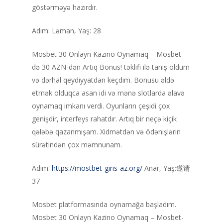
göstərməyə hazırdır.
Adım: Ləman, Yaş: 28
Mosbet 30 Onlayn Kazino Oynamaq – Mosbet-
də 30 AZN-dən Artıq Bonus! təklifi ilə tanış oldum
və dərhal qeydiyyatdan keçdim. Bonusu əldə
etmək olduqca asan idi və mənə slotlarda əlavə
oynamaq imkanı verdi. Oyunların çeşidi çox
genişdir, interfeys rahatdır. Artıq bir neçə kiçik
qələbə qazanmışam. Xidmətdən və ödənişlərin
sürətindən çox məmnunam.
Adım:
https://mostbet-giris-az.org/
Anar, Yaş:邀请
37
Mosbet platformasında oynamağa başladım.
Mosbet 30 Onlayn Kazino Oynamaq – Mosbet-