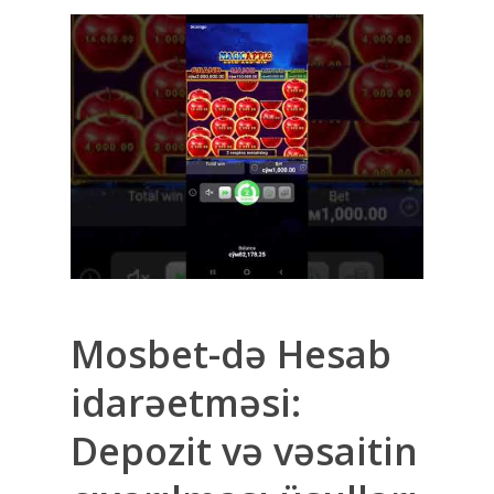
Mosbet-də Hesab
idarəetməsi:
Depozit və vəsaitin