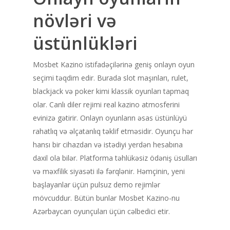
növləri və
üstünlükləri
Mosbet Kazino istifadəçilərinə geniş onlayn oyun
seçimi təqdim edir. Burada slot maşınları, rulet,
blackjack və poker kimi klassik oyunları tapmaq
olar. Canlı diler rejimi real kazino atmosferini
evinizə gətirir. Onlayn oyunların əsas üstünlüyü
rahatlıq və əlçatanlıq təklif etməsidir. Oyunçu hər
hansı bir cihazdan və istədiyi yerdən hesabına
daxil ola bilər. Platforma təhlükəsiz ödəniş üsulları
və məxfilik siyasəti ilə fərqlənir. Həmçinin, yeni
başlayanlar üçün pulsuz demo rejimlər
mövcuddur. Bütün bunlar Mosbet Kazino-nu
Azərbaycan oyunçuları üçün cəlbedici etir.