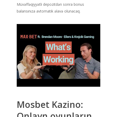
Müvəffəqiyyətli depozitdən sonra bonus
balansınıza avtomatik əlavə olunacaq.
Mosbet Kazino:
Onlayn oyunların