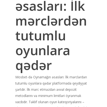
əsasları: İlk
mərclərdən
tutumlu
oyunlara
qədər
Mosbet-də Oynamağın əsasları: İlk mərclərdən
tutumlu oyunlara qədər platformada qeydiyyat
şərtdir. İlk mərc etməzdən əvvəl depozit
metodlarını və minimum limitləri öyrənmək
vacibdir. Təklif olunan oyun kateqoriyalarını –