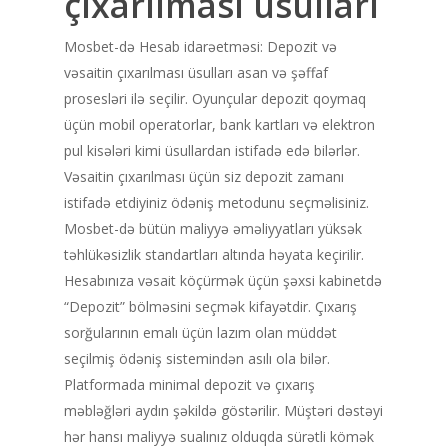
çıxarılması üsulları
Mosbet-də Hesab idarəetməsi: Depozit və
vəsaitin çıxarılması üsulları asan və şəffaf
prosesləri ilə seçilir. Oyunçular depozit qoymaq
üçün mobil operatorlar, bank kartları və elektron
pul kisələri kimi üsullardan istifadə edə bilərlər.
Vəsaitin çıxarılması üçün siz depozit zamanı
istifadə etdiyiniz ödəniş metodunu seçməlisiniz.
Mosbet-də bütün maliyyə əməliyyatları yüksək
təhlükəsizlik standartları altında həyata keçirilir.
Hesabınıza vəsait köçürmək üçün şəxsi kabinetdə
“Depozit” bölməsini seçmək kifayətdir. Çıxarış
sorğularının emalı üçün lazım olan müddət
seçilmiş ödəniş sistemindən asılı ola bilər.
Platformada minimal depozit və çıxarış
məbləğləri aydın şəkildə göstərilir. Müştəri dəstəyi
hər hansı maliyyə sualınız olduqda sürətli kömək