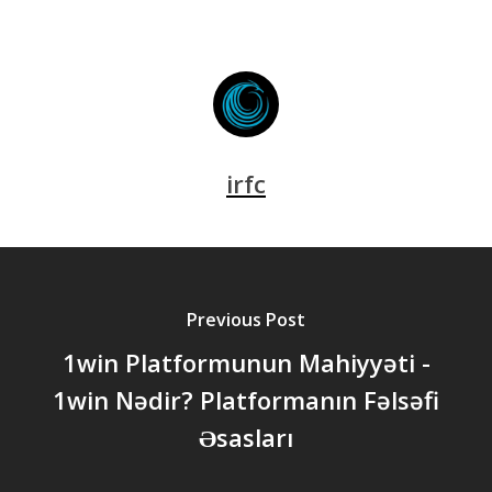
irfc
Previous Post
1win Platformunun Mahiyyəti -
1win Nədir? Platformanın Fəlsəfi
Əsasları