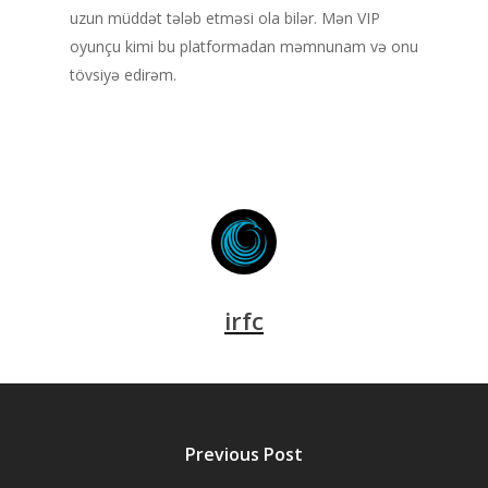
uzun müddət tələb etməsi ola bilər. Mən VIP
oyunçu kimi bu platformadan məmnunam və onu
tövsiyə edirəm.
irfc
Previous Post