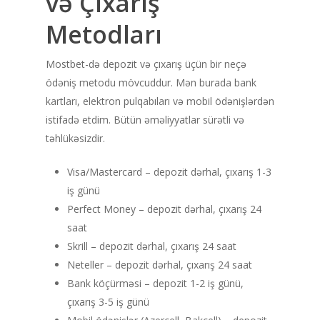
və Çıxarış
Metodları
Mostbet-də depozit və çıxarış üçün bir neçə
ödəniş metodu mövcuddur. Mən burada bank
kartları, elektron pulqabıları və mobil ödənişlərdən
istifadə etdim. Bütün əməliyyatlar sürətli və
təhlükəsizdir.
Visa/Mastercard – depozit dərhal, çıxarış 1-3
iş günü
Perfect Money – depozit dərhal, çıxarış 24
saat
Skrill – depozit dərhal, çıxarış 24 saat
Neteller – depozit dərhal, çıxarış 24 saat
Bank köçürməsi – depozit 1-2 iş günü,
çıxarış 3-5 iş günü