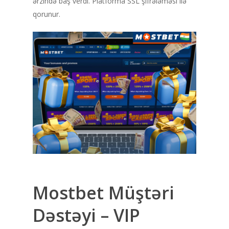
ərzində baş verdi. Platforma SSL şifrələməsi ilə
qorunur.
Mostbet Müştəri
Dəstəyi – VIP