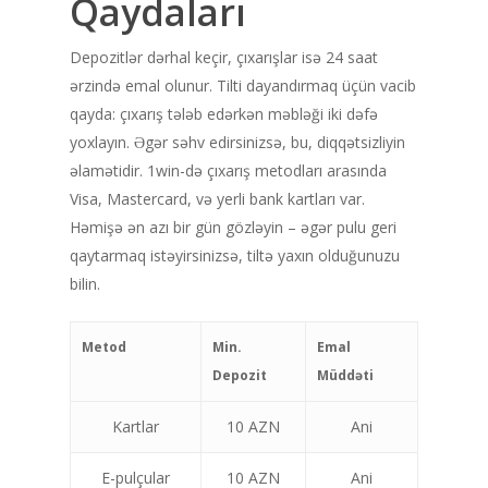
Qaydaları
Depozitlər dərhal keçir, çıxarışlar isə 24 saat
ərzində emal olunur. Tilti dayandırmaq üçün vacib
qayda: çıxarış tələb edərkən məbləği iki dəfə
yoxlayın. Əgər səhv edirsinizsə, bu, diqqətsizliyin
əlamətidir. 1win-də çıxarış metodları arasında
Visa, Mastercard, və yerli bank kartları var.
Həmişə ən azı bir gün gözləyin – əgər pulu geri
qaytarmaq istəyirsinizsə, tiltə yaxın olduğunuzu
bilin.
Metod
Min.
Emal
Depozit
Müddəti
Kartlar
10 AZN
Ani
E-pulçular
10 AZN
Ani