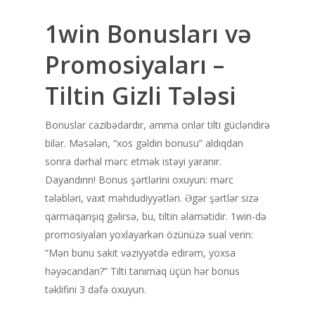
1win Bonusları və
Promosiyaları –
Tiltin Gizli Tələsi
Bonuslar cazibədardır, amma onlar tilti gücləndirə
bilər. Məsələn, “xos gəldin bonusu” aldıqdan
sonra dərhal mərc etmək istəyi yaranır.
Dayandırın! Bonus şərtlərini oxuyun: mərc
tələbləri, vaxt məhdudiyyətləri. Əgər şərtlər sizə
qarmaqarışıq gəlirsə, bu, tiltin əlamətidir. 1win-də
promosiyaları yoxlayarkən özünüzə sual verin:
“Mən bunu sakit vəziyyətdə edirəm, yoxsa
həyəcandan?” Tilti tanımaq üçün hər bonus
təklifini 3 dəfə oxuyun.