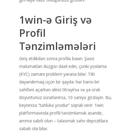
1win-ə Giriş və
Profil
Tənzimləmələri
Giriş etdikdən sonra profilə baxın. Şəxsi
məlumatları düzgün daxil edin, çünki yoxlama
(KYC) zamanı problem yarana bilər. Tilti
dayandırmaq üçün bir qayda: hər hansı bir
səhifəni açarkən əliniz titrəyirsə və ya ürək
döyüntünüz sürətlənirsə, 10 saniyə gözləyin. Bu,
beyninizə “təhlükə yoxdur” siqnalı verir. 1win
platformasında profili tənzimləmək asandır,
amma səbrli olun – tələsmək səhv depozitlərə
səbəb ola bilər.