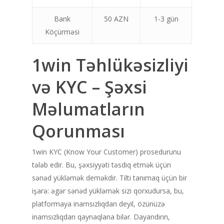
Bank
50 AZN
1-3 gün
Köçürməsi
1win Təhlükəsizliyi
və KYC – Şəxsi
Məlumatların
Qorunması
1win KYC (Know Your Customer) prosedurunu
tələb edir. Bu, şəxsiyyəti təsdiq etmək üçün
sənəd yükləmək deməkdir. Tilti tanımaq üçün bir
işarə: əgər sənəd yükləmək sizi qorxudursa, bu,
platformaya inamsızlıqdan deyil, özünüzə
inamsızlıqdan qaynaqlana bilər. Dayandırın,