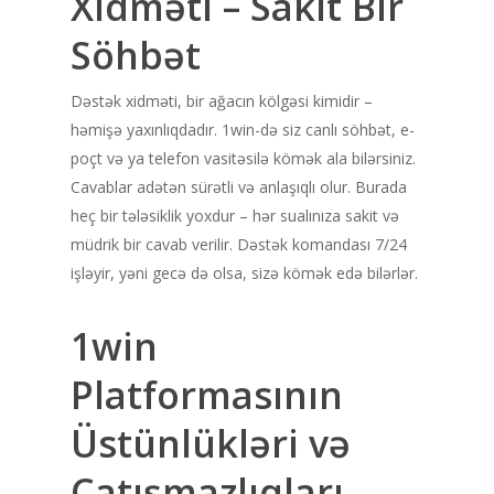
Xidməti – Sakit Bir
Söhbət
Dəstək xidməti, bir ağacın kölgəsi kimidir –
həmişə yaxınlıqdadır. 1win-də siz canlı söhbət, e-
poçt və ya telefon vasitəsilə kömək ala bilərsiniz.
Cavablar adətən sürətli və anlaşıqlı olur. Burada
heç bir tələsiklik yoxdur – hər sualınıza sakit və
müdrik bir cavab verilir. Dəstək komandası 7/24
işləyir, yəni gecə də olsa, sizə kömək edə bilərlər.
1win
Platformasının
Üstünlükləri və
Çatışmazlıqları