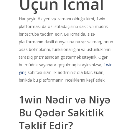
Üçün İcmal
Hər şeyin öz yeri və zamanı olduğu kimi, 1win
platforması da öz istifadəçisinə sakit və müdrik
bir təcrübə təqdim edir. Bu icmalda, sizə
platformanın daxili dünyasına nəzər salmaq, onun
əsas bölmələrini, funksionallığını və üstünlüklərini
tarazlıq prizmasından göstərmək istəyirik. Əgər
bu müdrik səyahətə qoşulmaq istəyirsinizsə,
1win
giriş
səhifəsi sizin ilk addımınız ola bilər. Gəlin,
birlikdə bu platformanın incəliklərini kəşf edək.
1win Nədir və Niyə
Bu Qədər Sakitlik
Təklif Edir?