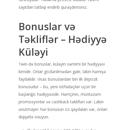
saytdan tətbiqi endirib quraşdırırsınız.
Bonuslar və
Təkliflər – Hədiyyə
Küləyi
1win-də bonuslar, küləyin səmimi bir hədiyyəsi
kimidir. Onlar gözlənilmədən gəlir, lakin həmişə
faydalıdır. Əsas bonuslardan biri ilk depozit
bonusudur – bu, yeni istifadəçilər üçün bir
başlanğıc hədiyyəsidir. Həmçinin, müntəzəm
promosyonlar və cashback təklifləri var. Lakin
unutmayın: hər bonusun öz qaydaları var, onları
diqqətlə oxuyun.